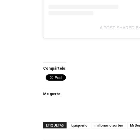
A POST SHARED B
Compártelo:
Me gusta:
ETIQUETAS
Iquiqueño
millonario sorteo
MrBea