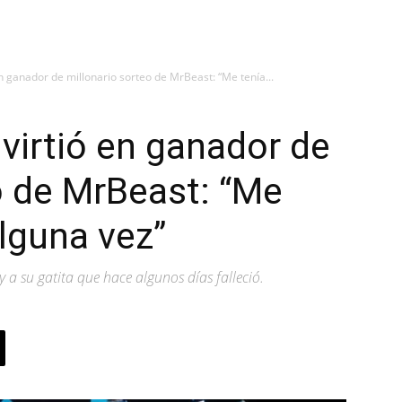
n ganador de millonario sorteo de MrBeast: “Me tenía...
virtió en ganador de
o de MrBeast: “Me
alguna vez”
 a su gatita que hace algunos días falleció.