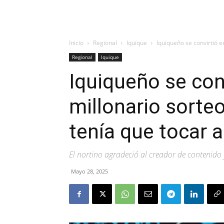
Inicio
Regional
Iquique
Iquiqueño se convirtió e
Regional
Iquique
Iquiqueño se con
millonario sorte
tenía que tocar 
El nortino agradeció al creador de contenido y
Mayo 28, 2025