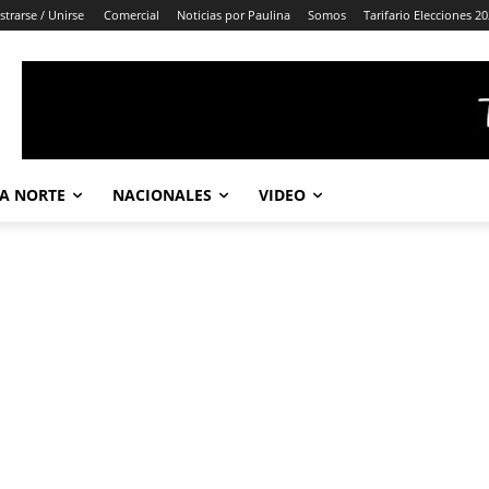
strarse / Unirse
Comercial
Noticias por Paulina
Somos
Tarifario Elecciones 2
A NORTE
NACIONALES
VIDEO