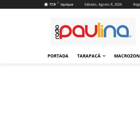
C
Sábado, Agosto 8, 2026
Regi
17.9
Iquique
PORTADA
TARAPACÁ
MACROZON