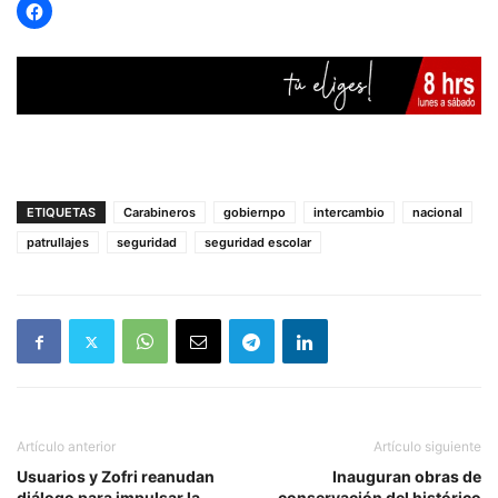
ETIQUETAS
Carabineros
gobiernpo
intercambio
nacional
patrullajes
seguridad
seguridad escolar
Artículo anterior
Artículo siguiente
Usuarios y Zofri reanudan
Inauguran obras de
diálogo para impulsar la
conservación del histórico