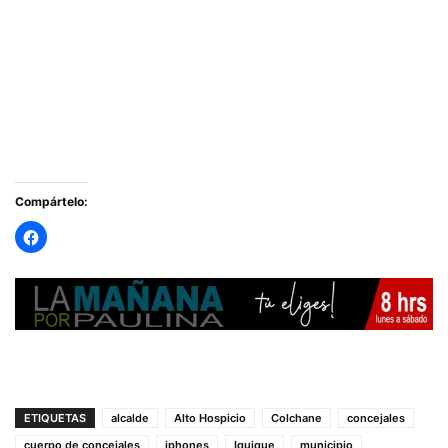
Compártelo:
ETIQUETAS
alcalde
Alto Hospicio
Colchane
concejales
cuerpo de concejales
iphones
Iquique
municipio