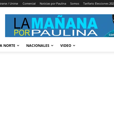
trarse / Unirse
Comercial
Noticias por Paulina
Somos
Tarifario Elecciones 202
A NORTE
NACIONALES
VIDEO