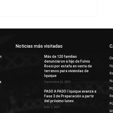
Noticias más visitadas
C
n
Más de 120 familias
D
denunciaron a hijo de Fulvio
I
Rossi por estafa en venta de
terrenos para viviendas de
R
Iquique
N
a
Septiembre 22, 2023
Po
PASO A PASO I Iquique avanza a
R
Fase 3 de Preparación a partir
del próximo lunes
Po
Julio 1, 2021
M