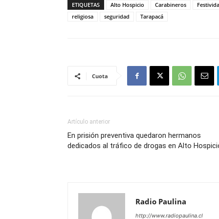
ETIQUETAS
Alto Hospicio
Carabineros
Festivid
religiosa
seguridad
Tarapacá
Cuota
Artículo anterior
En prisión preventiva quedaron hermanos
dedicados al tráfico de drogas en Alto Hospici
Radio Paulina
http://www.radiopaulina.cl