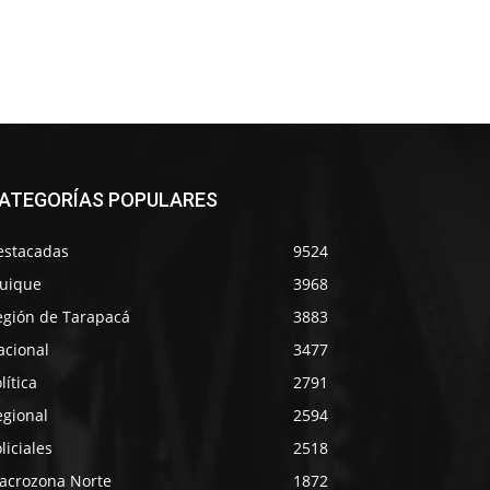
ATEGORÍAS POPULARES
estacadas
9524
quique
3968
egión de Tarapacá
3883
acional
3477
lítica
2791
egional
2594
liciales
2518
acrozona Norte
1872