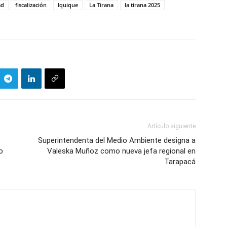
ad
fiscalización
Iquique
La Tirana
la tirana 2025
Artículo siguiente
Superintendenta del Medio Ambiente designa a
o
Valeska Muñoz como nueva jefa regional en
Tarapacá