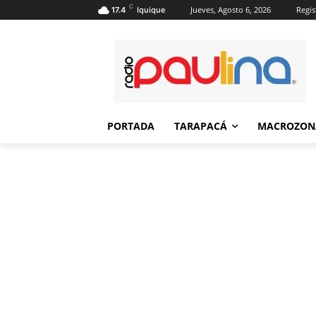
C
Jueves, Agosto 6, 2026
Regis
17.4
Iquique
PORTADA
TARAPACÁ
MACROZON