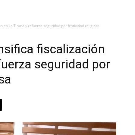
ón en La Tirana y refuerza seguridad por festividad religiosa
sifica fiscalización
efuerza seguridad por
osa