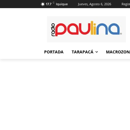
C
Jueves, Agosto 6, 2026
Regis
17.7
Iquique
PORTADA
TARAPACÁ
MACROZON