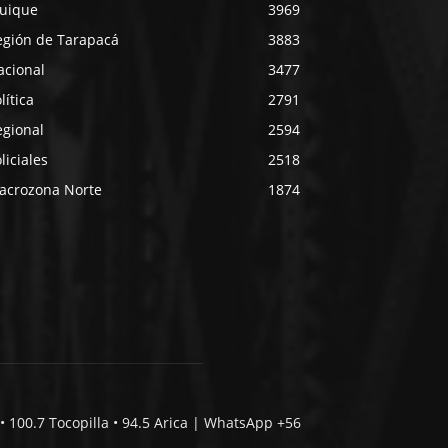
quique
3969
egión de Tarapacá
3883
acional
3477
lítica
2791
egional
2594
liciales
2518
acrozona Norte
1874
• 100.7 Tocopilla • 94.5 Arica | WhatsApp +56