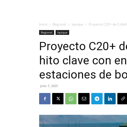
Inicio
Regional
Iquique
Proyecto C20+ de Collahu
Regional
Iquique
Proyecto C20+ de
hito clave con e
estaciones de 
Julio 7, 2025