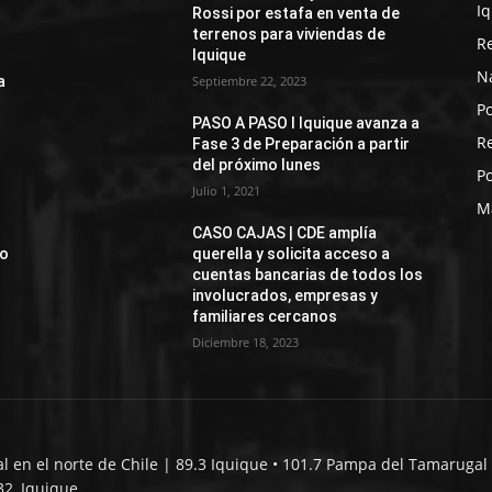
I
Rossi por estafa en venta de
terrenos para viviendas de
R
Iquique
N
a
Septiembre 22, 2023
Po
PASO A PASO I Iquique avanza a
R
Fase 3 de Preparación a partir
del próximo lunes
Po
Julio 1, 2021
M
CASO CAJAS | CDE amplía
jo
querella y solicita acceso a
cuentas bancarias de todos los
involucrados, empresas y
familiares cercanos
Diciembre 18, 2023
al en el norte de Chile | 89.3 Iquique • 101.7 Pampa del Tamarugal 
32, Iquique