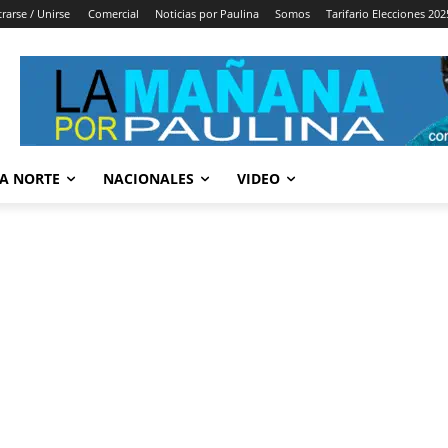
trarse / Unirse
Comercial
Noticias por Paulina
Somos
Tarifario Elecciones 202
A NORTE
NACIONALES
VIDEO