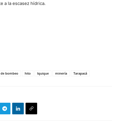
e a la escasez hídrica.
s de bombeo
hito
Iquique
minería
Tarapacá