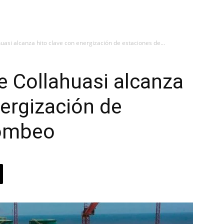
asi alcanza hito clave con energización de estaciones de...
 Collahuasi alcanza
nergización de
bombeo