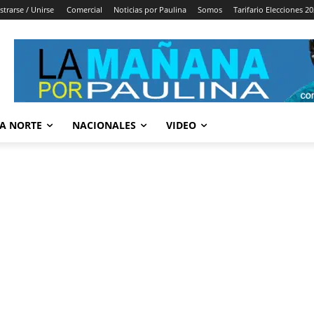
strarse / Unirse
Comercial
Noticias por Paulina
Somos
Tarifario Elecciones 2
A NORTE
NACIONALES
VIDEO