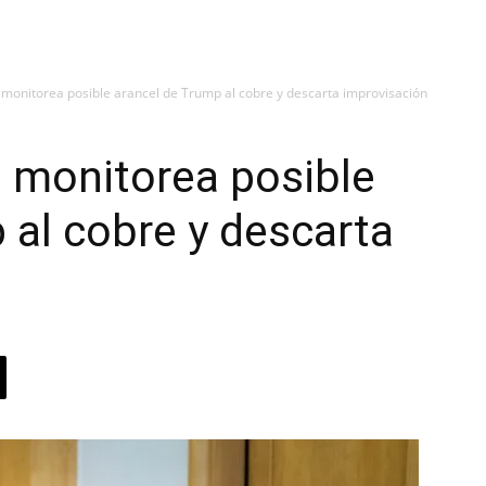
 monitorea posible arancel de Trump al cobre y descarta improvisación
 monitorea posible
 al cobre y descarta