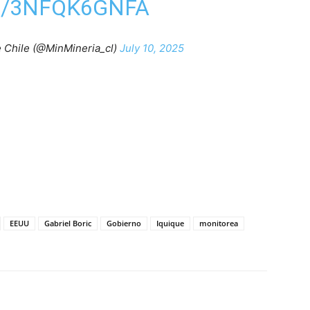
M/3NFQK6GNFA
e Chile (@MinMineria_cl)
July 10, 2025
EEUU
Gabriel Boric
Gobierno
Iquique
monitorea