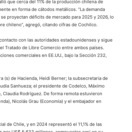
alló que cerca del 11% de la producción chilena de
lmente en forma de cátodos metálicos. “La demanda
 se proyectan déficits de mercado para 2025 y 2026, lo
e chileno”, agregó, citando cifras de Cochilco.
contacto con las autoridades estadounidenses y sigue
el Tratado de Libre Comercio entre ambos países.
ciones comerciales en EE.UU., bajo la Sección 232,
ra (s) de Hacienda, Heidi Berner; la subsecretaria de
audia Sanhueza; el presidente de Codelco, Máximo
co, Claudia Rodríguez. De forma remota estuvieron
enda), Nicolás Grau (Economía) y el embajador en
l de Chile, y en 2024 representó el 11,1% de las
os por US$ 5.633 millones, compuestos casi en su