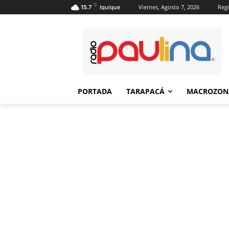
C
Viernes, Agosto 7, 2026
Regi
15.7
Iquique
PORTADA
TARAPACÁ
MACROZON