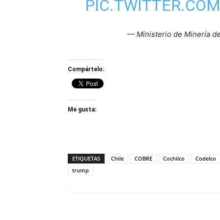
PIC.TWITTER.CO
— Ministerio de Minería d
Compártelo:
Me gusta:
ETIQUETAS
Chile
COBRE
Cochilco
Codelco
trump