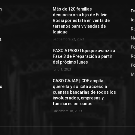
n
Más de 120 familias
D
denunciaron a hijo de Fulvio
I
Rossi por estafa en venta de
terrenos para viviendas de
R
Iquique
N
a
Septiembre 22, 2023
Po
PASO A PASO I Iquique avanza a
R
Fase 3 de Preparación a partir
del próximo lunes
Po
Julio 1, 2021
M
CASO CAJAS | CDE amplía
jo
querella y solicita acceso a
cuentas bancarias de todos los
involucrados, empresas y
familiares cercanos
Diciembre 18, 2023