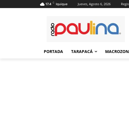
C
Jueves, Agosto 6, 2026
Regis
17.4
Iquique
PORTADA
TARAPACÁ
MACROZON