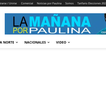
trarse / Unirse
Comercial
Noticias por Paulina
Somos
Tarifario Elecciones 202
A NORTE
NACIONALES
VIDEO