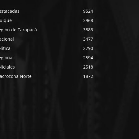
estacadas
9524
quique
3968
egión de Tarapacá
3883
acional
3477
lítica
2790
egional
2594
liciales
2518
acrozona Norte
1872