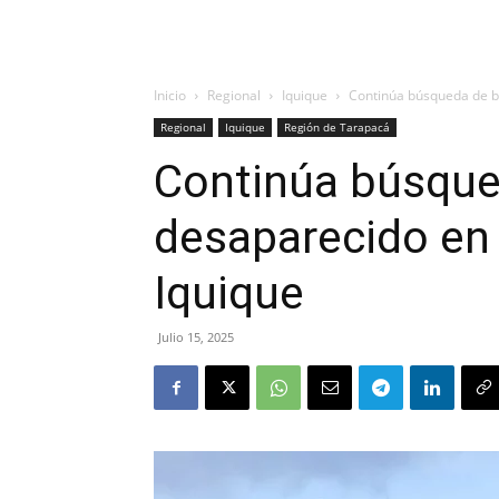
Inicio
Regional
Iquique
Continúa búsqueda de ba
Regional
Iquique
Región de Tarapacá
Continúa búsque
desaparecido en 
Iquique
Julio 15, 2025