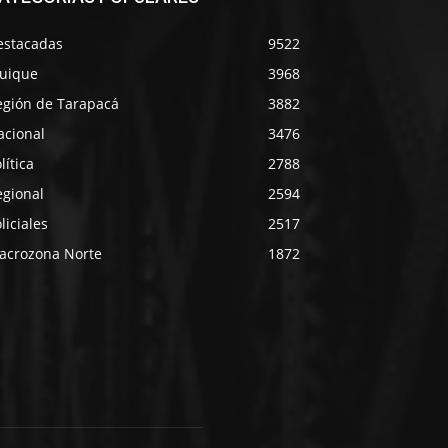
estacadas
9522
quique
3968
egión de Tarapacá
3882
acional
3476
lítica
2788
egional
2594
liciales
2517
acrozona Norte
1872