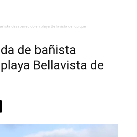
ñista desaparecido en playa Bellavista de Iquique
da de bañista
playa Bellavista de