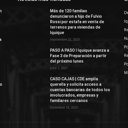
n
Más de 120 familias
D
denunciaron a hijo de Fulvio
I
Rossi por estafa en venta de
terrenos para viviendas de
R
Iquique
N
a
Septiembre 22, 2023
Po
PASO A PASO I Iquique avanza a
R
Fase 3 de Preparación a partir
del próximo lunes
Po
Julio 1, 2021
M
CASO CAJAS | CDE amplía
jo
querella y solicita acceso a
cuentas bancarias de todos los
involucrados, empresas y
familiares cercanos
Diciembre 18, 2023