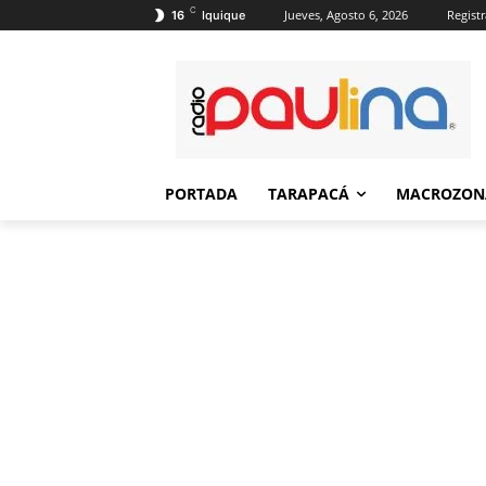
C
Jueves, Agosto 6, 2026
Registr
16
Iquique
PORTADA
TARAPACÁ
MACROZON