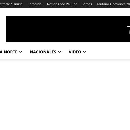
strarse / Unirse
Comercial
Noticias por Paulina
Somos
Tarifario Elecciones 2
A NORTE
NACIONALES
VIDEO