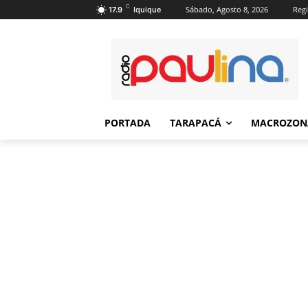
C
Sábado, Agosto 8, 2026
Regi
17.9
Iquique
PORTADA
TARAPACÁ
MACROZON