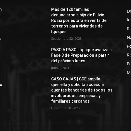
n
Más de 120 familias
D
denunciaron a hijo de Fulvio
I
Rossi por estafa en venta de
terrenos para viviendas de
R
Iquique
N
a
Septiembre 22, 2023
Po
PASO A PASO I Iquique avanza a
R
Fase 3 de Preparación a partir
del próximo lunes
Po
Julio 1, 2021
M
CASO CAJAS | CDE amplía
jo
querella y solicita acceso a
cuentas bancarias de todos los
involucrados, empresas y
familiares cercanos
Diciembre 18, 2023