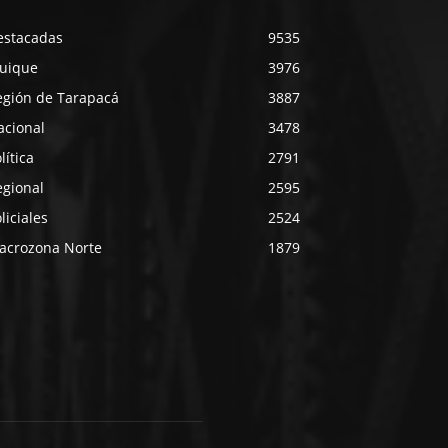
estacadas
9535
quique
3976
egión de Tarapacá
3887
acional
3478
lítica
2791
egional
2595
liciales
2524
acrozona Norte
1879