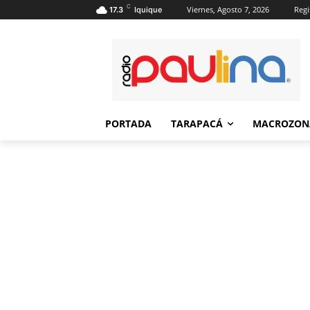
C
Viernes, Agosto 7, 2026
Regi
17.3
Iquique
PORTADA
TARAPACÁ
MACROZON