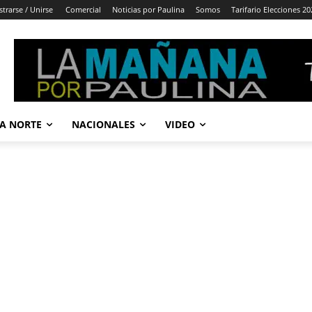
strarse / Unirse
Comercial
Noticias por Paulina
Somos
Tarifario Elecciones 20
A NORTE
NACIONALES
VIDEO