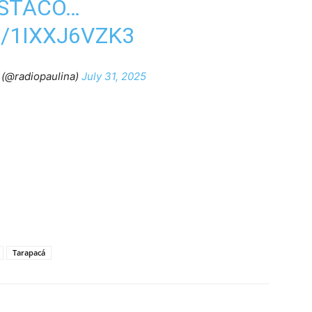
ESTACÓ…
/1IXXJ6VZK3
(@radiopaulina)
July 31, 2025
Tarapacá