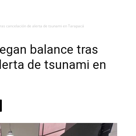
ras cancelación de alerta de tsunami en Tarapacá
egan balance tras
lerta de tsunami en