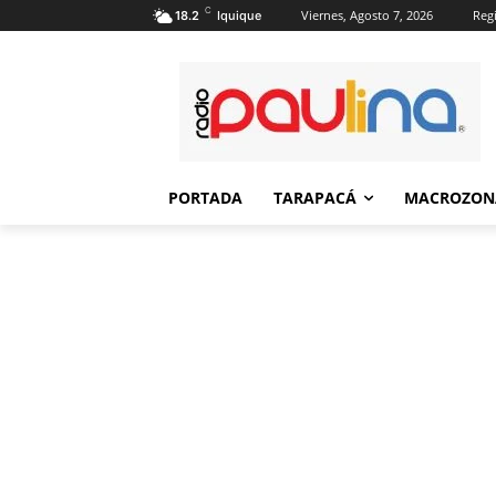
C
Viernes, Agosto 7, 2026
Regi
18.2
Iquique
PORTADA
TARAPACÁ
MACROZON