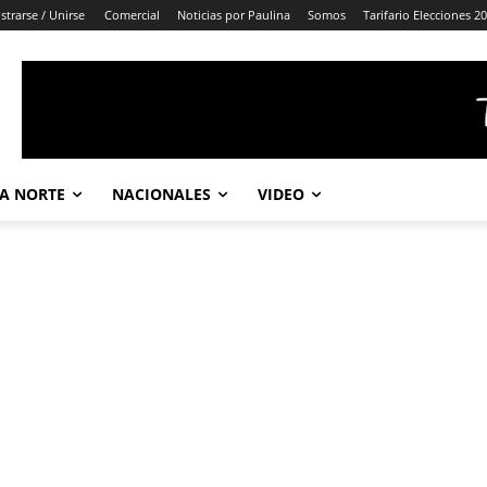
strarse / Unirse
Comercial
Noticias por Paulina
Somos
Tarifario Elecciones 2
A NORTE
NACIONALES
VIDEO