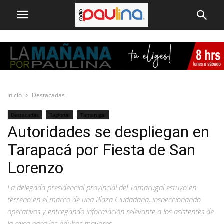
Inicio
Destacadas
Destacadas
Regional
Tamarugal
Autoridades se despliegan en
Tarapacá por Fiesta de San
Lorenzo
La delegada presidencial provincial del Tamarugal estuvo en
terreno en el marco de una Plaza Ciudadana, inspeccionando
operativos y entregando información relevante a los asistentes de
la misa para los adultos mayores.