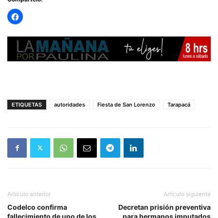
ETIQUETAS
autoridades
Fiesta de San Lorenzo
Tarapacá
Artículo anterior
Artículo siguiente
Codelco confirma
Decretan prisión preventiva
fallecimiento de uno de los
para hermanos imputados