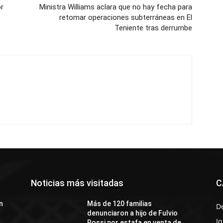
r
Ministra Williams aclara que no hay fecha para
o
retomar operaciones subterráneas en El
Teniente tras derrumbe
Noticias más visitadas
C
n
Más de 120 familias
D
denunciaron a hijo de Fulvio
I
Rossi por estafa en venta de