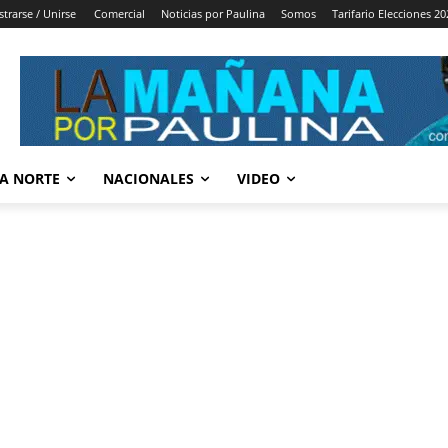
strarse / Unirse
Comercial
Noticias por Paulina
Somos
Tarifario Elecciones 20
A NORTE
NACIONALES
VIDEO