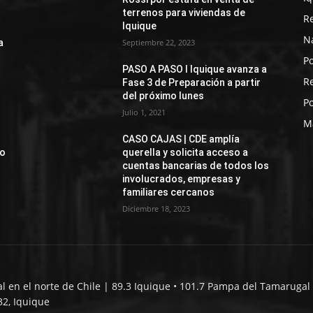
terrenos para viviendas de
R
Iquique
N
a
Septiembre 22, 2023
Po
PASO A PASO I Iquique avanza a
R
Fase 3 de Preparación a partir
del próximo lunes
Po
Julio 1, 2021
M
CASO CAJAS | CDE amplía
jo
querella y solicita acceso a
cuentas bancarias de todos los
involucrados, empresas y
familiares cercanos
Diciembre 18, 2023
al en el norte de Chile | 89.3 Iquique • 101.7 Pampa del Tamarugal 
32, Iquique