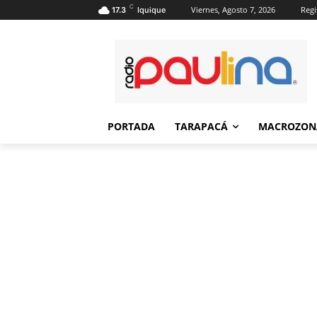
C
Viernes, Agosto 7, 2026
Regi
17.3
Iquique
PORTADA
TARAPACÁ
MACROZON