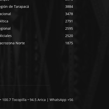
egión de Tarapacá
3884
acional
3478
lítica
2791
egional
2595
liciales
2520
acrozona Norte
1875
• 100.7 Tocopilla • 94.5 Arica | WhatsApp +56