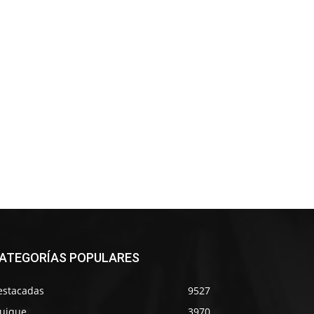
ATEGORÍAS POPULARES
estacadas
9527
quique
3970