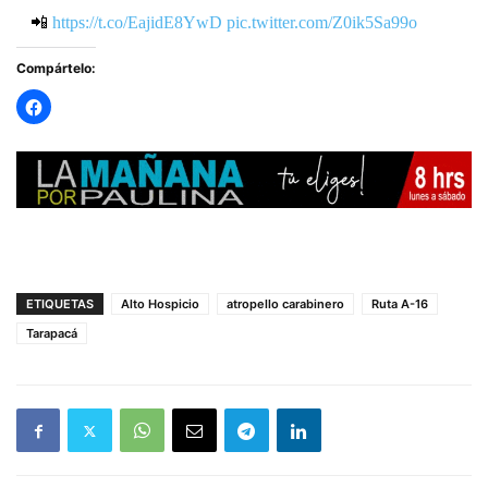
📲
https://t.co/EajidE8YwD
pic.twitter.com/Z0ik5Sa99o
Compártelo:
— Fiscalía Tarapacá (@FiscaliaIRegion)
August 12,
2025
ETIQUETAS
Alto Hospicio
atropello carabinero
Ruta A-16
Tarapacá