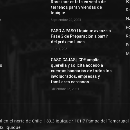
I
Rossi por estafa en venta de
terrenos para viviendas de
R
Iquique
N
a
Septiembre 22, 2023
Po
PASO A PASO I Iquique avanza a
R
Fase 3 de Preparación a partir
del próximo lunes
Po
Julio 1, 2021
M
CASO CAJAS | CDE amplía
jo
querella y solicita acceso a
cuentas bancarias de todos los
involucrados, empresas y
familiares cercanos
Diciembre 18, 2023
al en el norte de Chile | 89.3 Iquique • 101.7 Pampa del Tamarugal 
32, Iquique