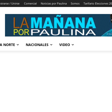
strarse / Unirse
Comercial
Noticias por Paulina
Somos
Tarifario Elecciones 2
A NORTE
NACIONALES
VIDEO