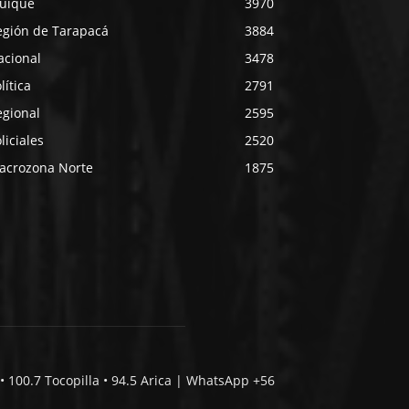
quique
3970
egión de Tarapacá
3884
acional
3478
lítica
2791
egional
2595
liciales
2520
acrozona Norte
1875
• 100.7 Tocopilla • 94.5 Arica | WhatsApp +56