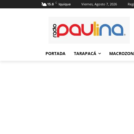
C
Viernes, Agosto 7, 2026
Regi
15.6
Iquique
PORTADA
TARAPACÁ
MACROZON