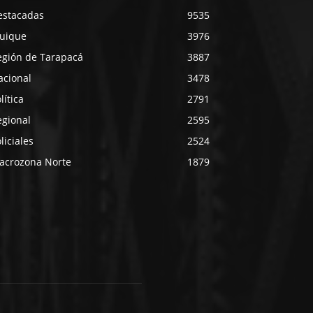
estacadas
9535
quique
3976
egión de Tarapacá
3887
acional
3478
lítica
2791
egional
2595
liciales
2524
acrozona Norte
1879