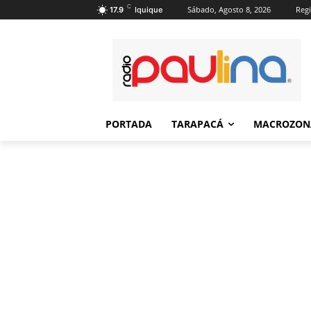
C
Sábado, Agosto 8, 2026
Regi
17.9
Iquique
PORTADA
TARAPACÁ
MACROZON