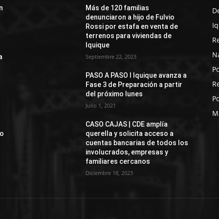
n
Más de 120 familias
D
denunciaron a hijo de Fulvio
I
Rossi por estafa en venta de
terrenos para viviendas de
R
Iquique
N
a
Septiembre 22, 2023
Po
PASO A PASO I Iquique avanza a
R
Fase 3 de Preparación a partir
del próximo lunes
Po
Julio 1, 2021
M
CASO CAJAS | CDE amplía
jo
querella y solicita acceso a
cuentas bancarias de todos los
involucrados, empresas y
familiares cercanos
Diciembre 18, 2023