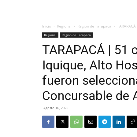
Inicio
Regional
Región de Tarapacá
TARAPACÁ | 
Regional
Región de Tarapacá
TARAPACÁ | 51 o
Iquique, Alto Ho
fueron seleccion
Concursable de A
Agosto 16, 2025