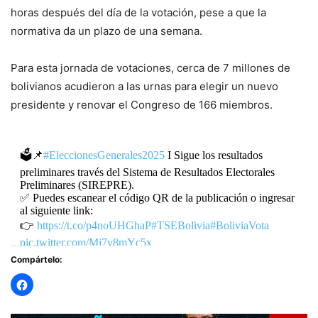
horas después del día de la votación, pese a que la
normativa da un plazo de una semana.
Para esta jornada de votaciones, cerca de 7 millones de
bolivianos acudieron a las urnas para elegir un nuevo
presidente y renovar el Congreso de 166 miembros.
🗳️📌
#EleccionesGenerales2025
I Sigue los resultados
preliminares través del Sistema de Resultados Electorales
Preliminares (SIREPRE).
✅ Puedes escanear el código QR de la publicación o ingresar
al siguiente link:
👉
https://t.co/p4noUHGhaP
#TSEBolivia
#BoliviaVota
pic.twitter.com/Mj7v8mYc5x
Compártelo:
— TSE Bolivia (@TSEBolivia)
August 18, 2025