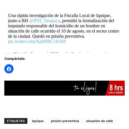
Una rápida investigación de la Fiscalía Local de Iquique,
junto a BH
@PDI_Tarapaca
, permitió la formalización del
imputado responsable del homicidio de un hombre en
situación de calle ocurrido el 10 de agosto, en el sector centro
de la ciudad. Quedó en prisión preventiva.
pic.twitter.com/XpMfBC1EOH
— Fiscalía Tarapacá (@FiscaliaIRegion)
August 26,
Compártelo:
2025
ETIQUETAS
Iquique
prisión preventiva
situación de calle