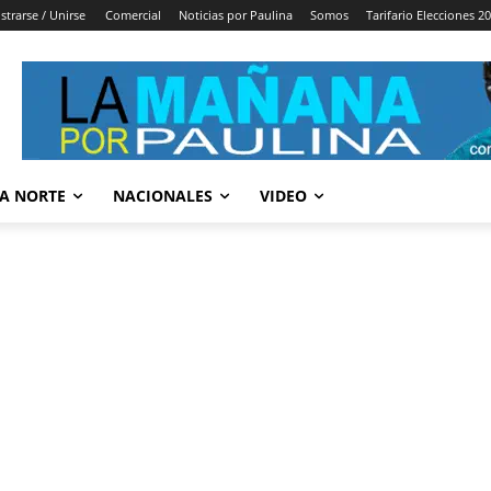
strarse / Unirse
Comercial
Noticias por Paulina
Somos
Tarifario Elecciones 2
A NORTE
NACIONALES
VIDEO