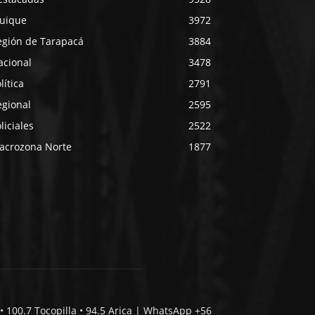
quique
3972
egión de Tarapacá
3884
acional
3478
lítica
2791
egional
2595
liciales
2522
acrozona Norte
1877
• 100.7 Tocopilla • 94.5 Arica | WhatsApp +56