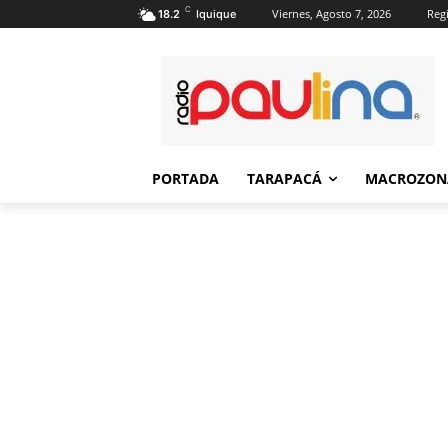
C
Viernes, Agosto 7, 2026
Regi
18.2
Iquique
PORTADA
TARAPACÁ
MACROZON