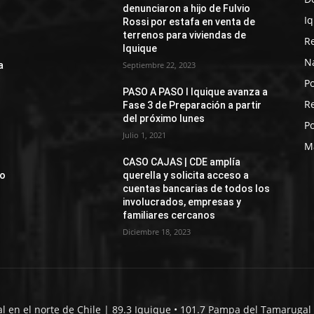
denunciaron a hijo de Fulvio
I
Rossi por estafa en venta de
terrenos para viviendas de
R
Iquique
N
a
Septiembre 22, 2023
Po
PASO A PASO I Iquique avanza a
R
Fase 3 de Preparación a partir
del próximo lunes
Po
Julio 1, 2021
M
CASO CAJAS | CDE amplía
jo
querella y solicita acceso a
cuentas bancarias de todos los
involucrados, empresas y
familiares cercanos
Diciembre 18, 2023
al en el norte de Chile | 89.3 Iquique • 101.7 Pampa del Tamarugal 