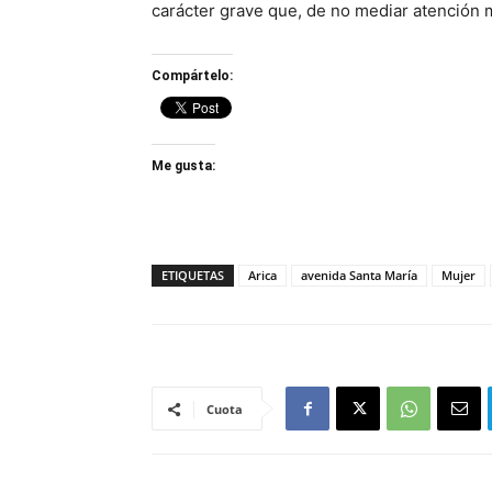
carácter grave que, de no mediar atención m
Compártelo:
Me gusta:
ETIQUETAS
Arica
avenida Santa María
Mujer
Cuota