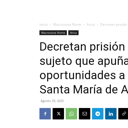
Inicio
Macrozona Norte
Arica
Decretan prisión 
Macrozona Norte
Arica
Decretan prisión
sujeto que apuña
oportunidades a
Santa María de 
Agosto 29, 2025