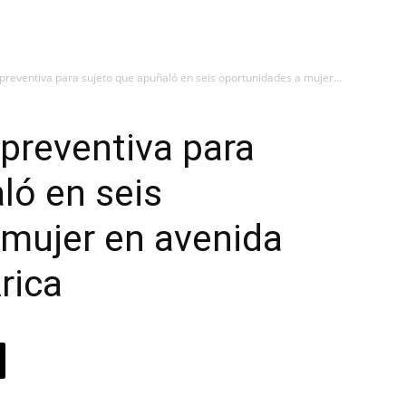
preventiva para sujeto que apuñaló en seis oportunidades a mujer...
 preventiva para
ló en seis
 mujer en avenida
Arica