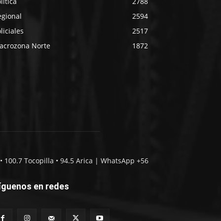
lítica
2788
egional
2594
liciales
2517
acrozona Norte
1872
• 100.7 Tocopilla • 94.5 Arica | WhatsApp +56
íguenos en redes