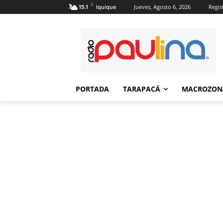
C
Jueves, Agosto 6, 2026
Regis
15.1
Iquique
PORTADA
TARAPACÁ
MACROZON