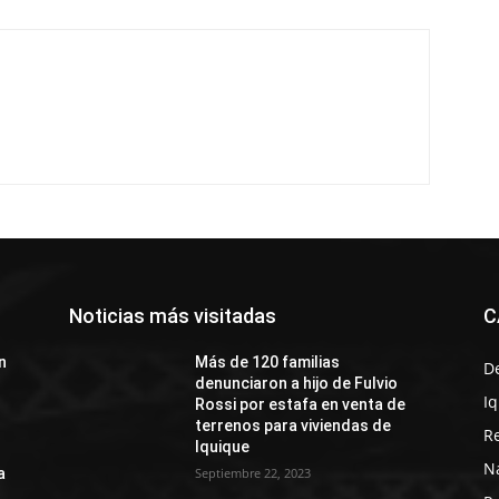
Noticias más visitadas
C
n
Más de 120 familias
D
denunciaron a hijo de Fulvio
I
Rossi por estafa en venta de
terrenos para viviendas de
R
Iquique
N
a
Septiembre 22, 2023