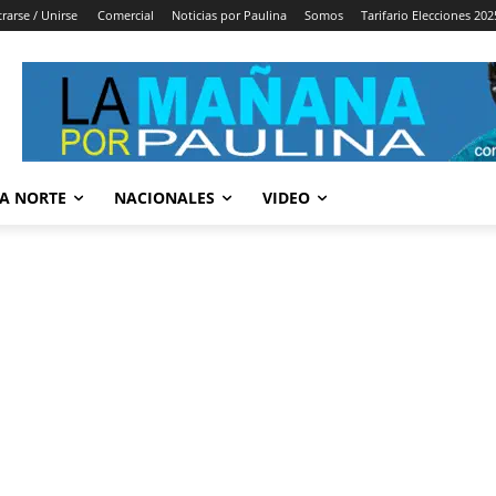
trarse / Unirse
Comercial
Noticias por Paulina
Somos
Tarifario Elecciones 202
A NORTE
NACIONALES
VIDEO