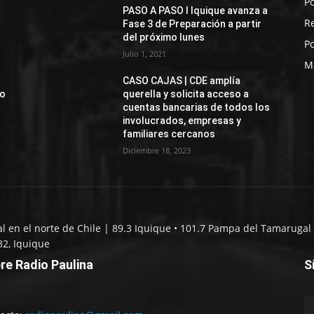
Po
PASO A PASO I Iquique avanza a
R
Fase 3 de Preparación a partir
del próximo lunes
Po
Julio 1, 2021
M
CASO CAJAS | CDE amplía
jo
querella y solicita acceso a
cuentas bancarias de todos los
involucrados, empresas y
familiares cercanos
Diciembre 18, 2023
al en el norte de Chile | 89.3 Iquique • 101.7 Pampa del Tamarugal 
32, Iquique
re Radio Paulina
S