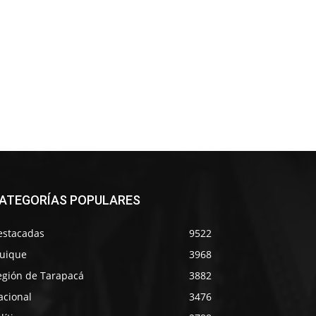
ATEGORÍAS POPULARES
estacadas
9522
quique
3968
egión de Tarapacá
3882
acional
3476