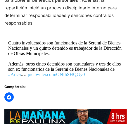
para obtener beneficios personales”. Además, la
repartición inició un proceso disciplinario interno para
determinar responsabilidades y sanciones contra los
responsables.
Cuatro involucrados son funcionarios de la Seremi de Bienes
Nacionales y un quinto detenido es trabajador de la Dirección
de Obras Municipales.
Además, otros cinco detenidos son particulares y tres de ellos
son ex funcionarios de la Seremi de Bienes Nacionales de
#Arica
.…
pic.twitter.com/ONfhSHQGy0
Compártelo:
— RADIO PAULINA (@radiopaulina)
September 4, 2025