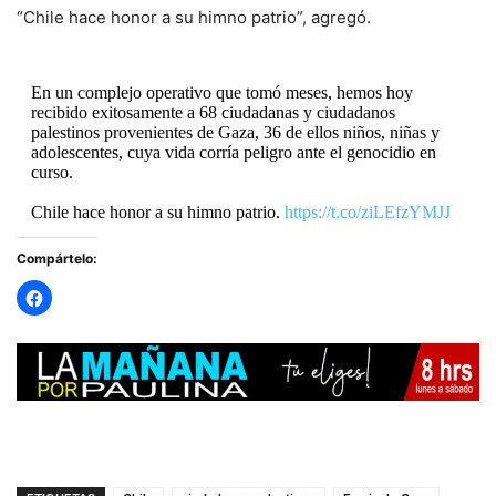
“Chile hace honor a su himno patrio”, agregó.
En un complejo operativo que tomó meses, hemos hoy
recibido exitosamente a 68 ciudadanas y ciudadanos
palestinos provenientes de Gaza, 36 de ellos niños, niñas y
adolescentes, cuya vida corría peligro ante el genocidio en
curso.
Chile hace honor a su himno patrio.
https://t.co/ziLEfzYMJJ
Compártelo:
— Gabriel Boric Font (@GabrielBoric)
September 13,
2025