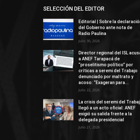
SELECCIÓN DEL EDITOR
Editorial | Sobre la declaració
del Gobierno ante nota de
Radio Paulina
Julio 30, 2026
Director regional del ISL acus
a ANEF Tarapacá de
“proselitismo político” por
críticas a seremi del Trabajo
denunciado por maltrato y
acoso: “Exageran para...
Julio 22, 2026
La crisis del seremi del Traba
llegó a un acto oficial: ANEF
exigió su salida frente a la
delegada presidencial
Julio 21, 2026