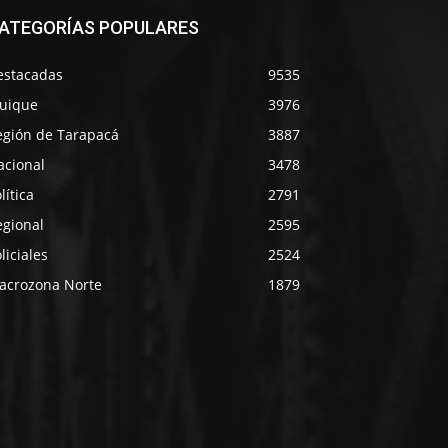
ATEGORÍAS POPULARES
estacadas
9535
quique
3976
egión de Tarapacá
3887
acional
3478
lítica
2791
egional
2595
liciales
2524
acrozona Norte
1879