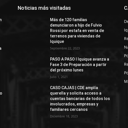
Noticias más visitadas
C
n
Más de 120 familias
D
denunciaron a hijo de Fulvio
I
Rossi por estafa en venta de
terrenos para viviendas de
R
Iquique
N
a
Septiembre 22, 2023
Po
PASO A PASO I Iquique avanza a
R
Fase 3 de Preparación a partir
del próximo lunes
Po
Julio 1, 2021
M
CASO CAJAS | CDE amplía
jo
querella y solicita acceso a
cuentas bancarias de todos los
involucrados, empresas y
familiares cercanos
Diciembre 18, 2023