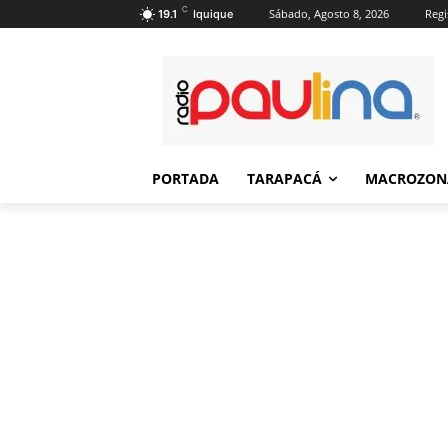
C
Sábado, Agosto 8, 2026
Regi
19.1
Iquique
PORTADA
TARAPACÁ
MACROZON