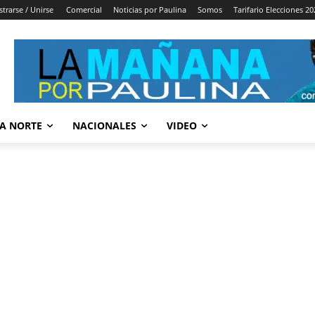
strarse / Unirse
Comercial
Noticias por Paulina
Somos
Tarifario Elecciones 20
A NORTE
NACIONALES
VIDEO