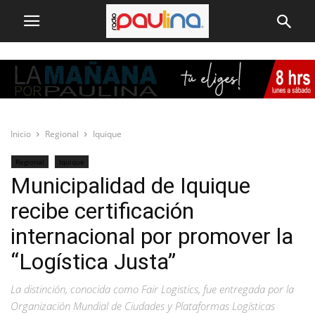
Inicio
Regional
Iquique
Regional
Iquique
Municipalidad de Iquique
recibe certificación
internacional por promover la
“Logística Justa”
La distinción, conocida como Fair Logistics, fue entregada por la
Organización Mundial de Ciudades y Plataformas Logísticas