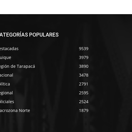
ATEGORÍAS POPULARES
estacadas
9539
quique
3979
egión de Tarapacá
3890
acional
3478
lítica
2791
egional
2595
liciales
2524
acrozona Norte
1879