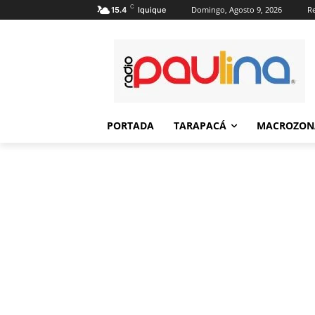
C
Domingo, Agosto 9, 2026
Re
15.4
Iquique
PORTADA
TARAPACÁ
MACROZON