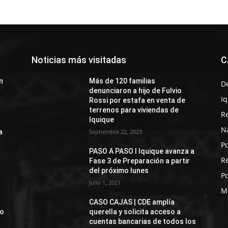
Noticias más visitadas
C
n
Más de 120 familias
D
denunciaron a hijo de Fulvio
I
Rossi por estafa en venta de
terrenos para viviendas de
R
Iquique
N
a
Septiembre 22, 2023
Po
PASO A PASO I Iquique avanza a
R
Fase 3 de Preparación a partir
del próximo lunes
Po
Julio 1, 2021
M
CASO CAJAS | CDE amplía
jo
querella y solicita acceso a
cuentas bancarias de todos los