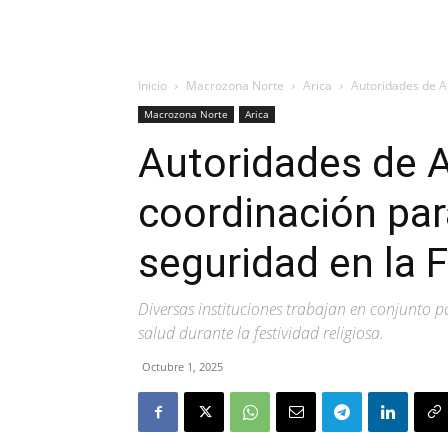
Inicio
Macrozona Norte
Arica
Autoridades de Ar
Macrozona Norte
Arica
Autoridades de A
coordinación par
seguridad en la 
Diversas instituciones trabajan en conjunto p
salud durante la festividad religiosa.
Octubre 1, 2025