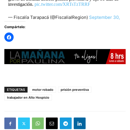
investigación.
pic.twitter.com/XRTsTzTRRF
— Fiscalía Tarapacá (@FiscaliaIRegion)
September 30,
2025
Compártelo:
ETIQUETAS
motor robado
prisión preventiva
trabajador en Alto Hospicio