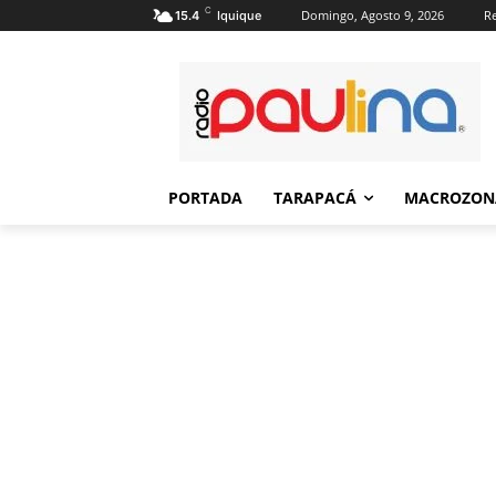
C
Domingo, Agosto 9, 2026
Re
15.4
Iquique
PORTADA
TARAPACÁ
MACROZON