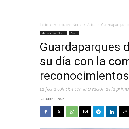
Inicio
Macrozona Norte
Arica
Guardaparques de
Macrozona Norte
Arica
Guardaparques d
su día con la co
reconocimientos
La fecha coincide con la creación de la primer
Octubre 1, 2025