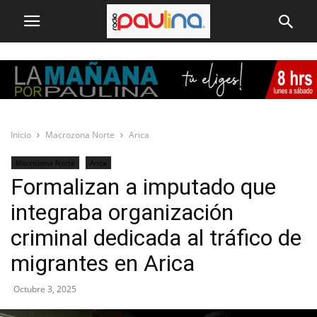
Inicio
Macrozona Norte
Arica
Macrozona Norte
Arica
Formalizan a imputado que
integraba organización
criminal dedicada al tráfico de
migrantes en Arica
Octubre 3, 2025