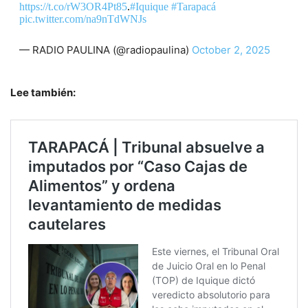
https://t.co/rW3OR4Pt85
.
#Iquique
#Tarapacá
pic.twitter.com/na9nTdWNJs
— RADIO PAULINA (@radiopaulina)
October 2, 2025
Lee también: