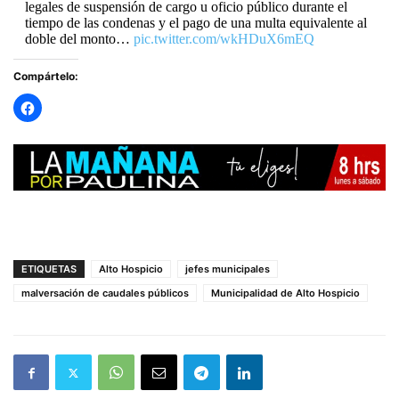
legales de suspensión de cargo u oficio público durante el
tiempo de las condenas y el pago de una multa equivalente al
doble del monto…
pic.twitter.com/wkHDuX6mEQ
Compártelo:
— RADIO PAULINA (@radiopaulina)
October 13, 2025
ETIQUETAS
Alto Hospicio
jefes municipales
malversación de caudales públicos
Municipalidad de Alto Hospicio