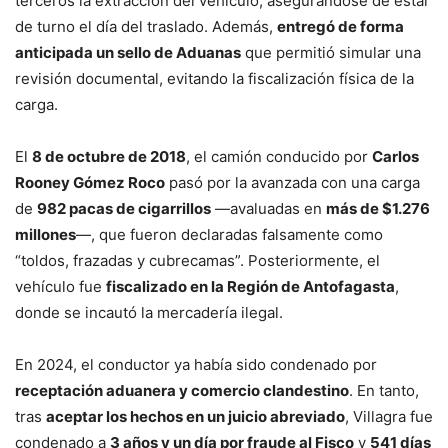
terceros la extracción del vehículo, asegurándose de estar
de turno el día del traslado. Además,
entregó de forma
anticipada un sello de Aduanas
que permitió simular una
revisión documental, evitando la fiscalización física de la
carga.
El
8 de octubre de 2018
, el camión conducido por
Carlos
Rooney Gómez Roco
pasó por la avanzada con una carga
de
982 pacas de cigarrillos
—avaluadas en
más de $1.276
millones
—, que fueron declaradas falsamente como
“toldos, frazadas y cubrecamas”. Posteriormente, el
vehículo fue
fiscalizado en la Región de Antofagasta
,
donde se incautó la mercadería ilegal.
En 2024, el conductor ya había sido condenado por
receptación aduanera y comercio clandestino
. En tanto,
tras
aceptar los hechos en un juicio abreviado
, Villagra fue
condenado a
3 años y un día por fraude al Fisco
y
541 días