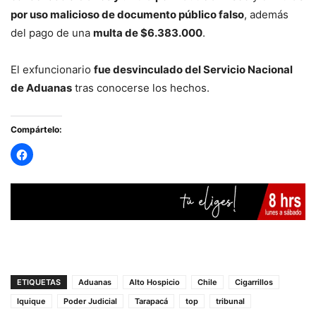
por uso malicioso de documento público falso
, además
del pago de una
multa de $6.383.000
.
El exfuncionario
fue desvinculado del Servicio Nacional
de Aduanas
tras conocerse los hechos.
Compártelo:
ETIQUETAS
Aduanas
Alto Hospicio
Chile
Cigarrillos
Iquique
Poder Judicial
Tarapacá
top
tribunal