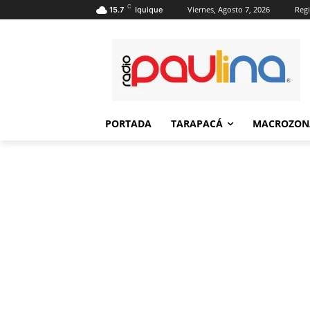
C
Viernes, Agosto 7, 2026
Regi
15.7
Iquique
PORTADA
TARAPACÁ
MACROZON