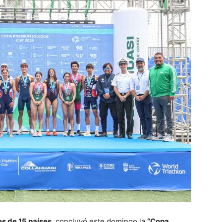
s de 15 países
, concluyó este domingo la
“Copa