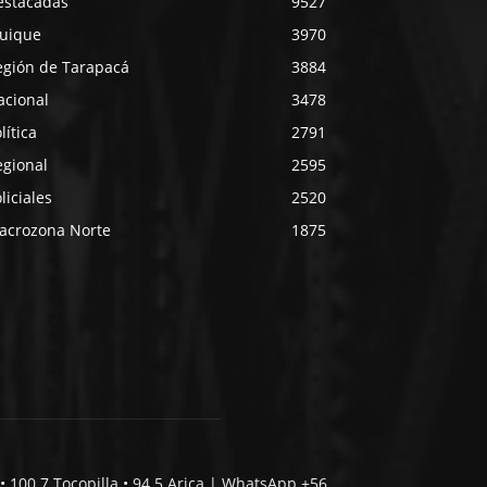
estacadas
9527
quique
3970
egión de Tarapacá
3884
acional
3478
lítica
2791
egional
2595
liciales
2520
acrozona Norte
1875
• 100.7 Tocopilla • 94.5 Arica | WhatsApp +56