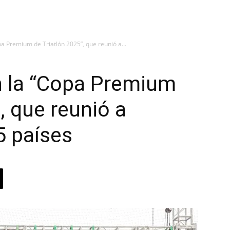
opa Premium de Triatlón 2025”, que reunió a...
on la “Copa Premium
, que reunió a
5 países