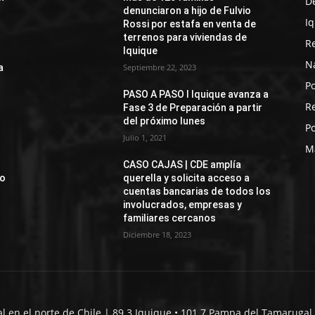
D
denunciaron a hijo de Fulvio
I
Rossi por estafa en venta de
terrenos para viviendas de
R
Iquique
N
a
Septiembre 22, 2023
Po
PASO A PASO I Iquique avanza a
R
Fase 3 de Preparación a partir
del próximo lunes
Po
Julio 1, 2021
M
CASO CAJAS | CDE amplía
jo
querella y solicita acceso a
cuentas bancarias de todos los
involucrados, empresas y
familiares cercanos
Diciembre 18, 2023
al en el norte de Chile | 89.3 Iquique • 101.7 Pampa del Tamarugal 