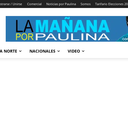
strarse / Unirse
Comercial
Noticias por Paulina
Somos
Tarifario Elecciones 2
A NORTE
NACIONALES
VIDEO