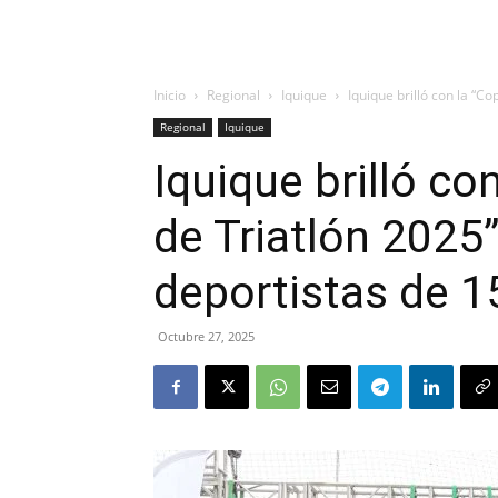
Inicio
Regional
Iquique
Iquique brilló con la “C
Regional
Iquique
Iquique brilló c
de Triatlón 2025”
deportistas de 1
Octubre 27, 2025