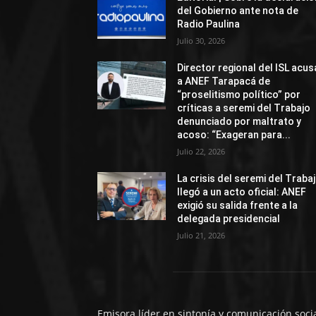
del Gobierno ante nota de
Radio Paulina
Julio 30, 2026
Director regional del ISL acus
a ANEF Tarapacá de
“proselitismo político” por
críticas a seremi del Trabajo
denunciado por maltrato y
acoso: “Exageran para...
Julio 22, 2026
La crisis del seremi del Traba
llegó a un acto oficial: ANEF
exigió su salida frente a la
delegada presidencial
Julio 21, 2026
Emisora líder en sintonía y comunicación soci