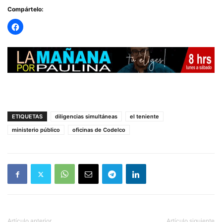
Compártelo:
— RADIO PAULINA (@radiopaulina)
October 28, 2025
ETIQUETAS
diligencias simultáneas
el teniente
ministerio público
oficinas de Codelco
Artículo anterior
Artículo siguiente