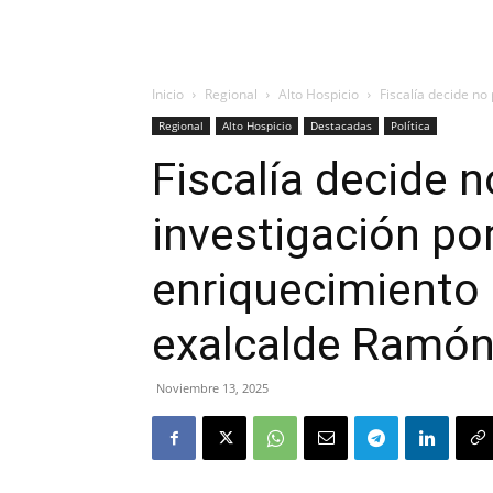
Inicio
Regional
Alto Hospicio
Fiscalía decide no 
Regional
Alto Hospicio
Destacadas
Política
Fiscalía decide 
investigación por
enriquecimiento i
exalcalde Ramón 
Noviembre 13, 2025