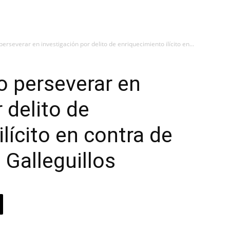
perseverar en investigación por delito de enriquecimiento ilícito en...
no perseverar en
 delito de
lícito en contra de
Galleguillos