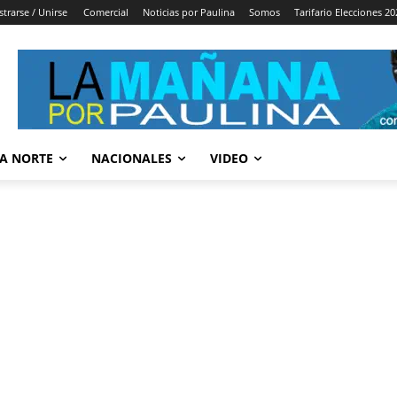
strarse / Unirse
Comercial
Noticias por Paulina
Somos
Tarifario Elecciones 20
A NORTE
NACIONALES
VIDEO