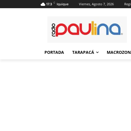
C
Viernes, Agosto 7, 2026
Regi
17.3
Iquique
PORTADA
TARAPACÁ
MACROZON