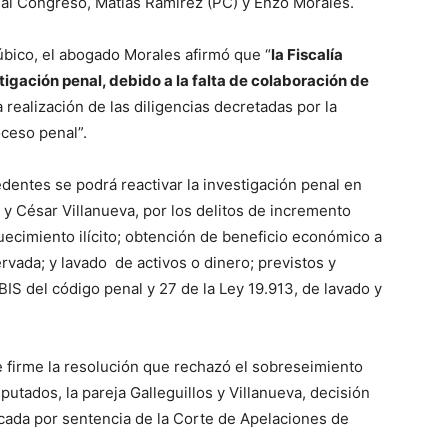
 al Congreso, Matías Ramírez (PC) y Enzo Morales.
úbico, el abogado Morales afirmó que “
la Fiscalía
tigación penal, debido a la falta de colaboración de
a realización de las diligencias decretadas por la
oceso penal”.
dentes se podrá reactivar la investigación penal en
y César Villanueva, por los delitos de incremento
quecimiento ilícito; obtención de beneficio económico a
rvada; y lavado de activos o dinero; previstos y
BIS del código penal y 27 de la Ley 19.913, de lavado y
e firme la resolución que rechazó el sobreseimiento
mputados, la pareja Galleguillos y Villanueva, decisión
icada por sentencia de la Corte de Apelaciones de