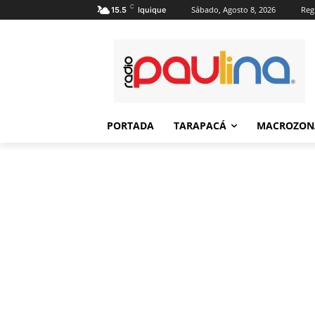
C
Sábado, Agosto 8, 2026
Regi
15.5
Iquique
PORTADA
TARAPACÁ
MACROZON