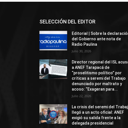
SELECCIÓN DEL EDITOR
Editorial | Sobre la declaració
del Gobierno ante nota de
Radio Paulina
Julio 30, 2026
Director regional del ISL acus
a ANEF Tarapacá de
“proselitismo político” por
críticas a seremi del Trabajo
denunciado por maltrato y
acoso: “Exageran para...
Julio 22, 2026
La crisis del seremi del Traba
llegó a un acto oficial: ANEF
exigió su salida frente a la
delegada presidencial