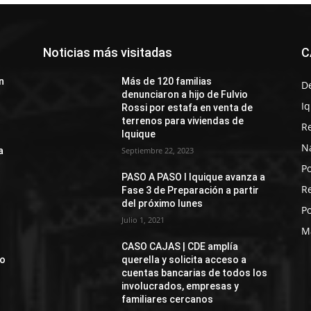
Noticias más visitadas
C
n
Más de 120 familias
D
denunciaron a hijo de Fulvio
I
Rossi por estafa en venta de
terrenos para viviendas de
R
Iquique
N
a
Septiembre 22, 2023
Po
PASO A PASO I Iquique avanza a
R
Fase 3 de Preparación a partir
del próximo lunes
Po
Julio 1, 2021
M
CASO CAJAS | CDE amplía
jo
querella y solicita acceso a
cuentas bancarias de todos los
involucrados, empresas y
familiares cercanos