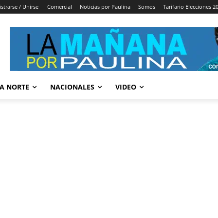
strarse / Unirse
Comercial
Noticias por Paulina
Somos
Tarifario Elecciones 2
A NORTE
NACIONALES
VIDEO