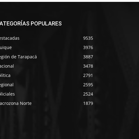
ATEGORÍAS POPULARES
estacadas
9535
quique
3976
egión de Tarapacá
3887
acional
3478
lítica
2791
egional
2595
liciales
2524
acrozona Norte
1879