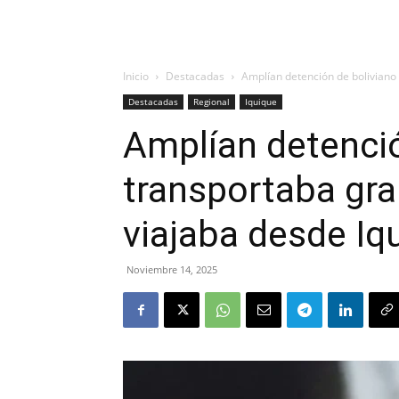
Inicio
Destacadas
Amplían detención de boliviano
Destacadas
Regional
Iquique
Amplían detenció
transportaba gr
viajaba desde I
Noviembre 14, 2025