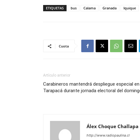
ETIQUETAS
bus
Calama
Granada
Iquique
Cuota
Artículo anterior
Carabineros mantendrá despliegue especial en
Tarapacá durante jornada electoral del domin
Álex Choque Challapa
http://www.radiopaulina.cl