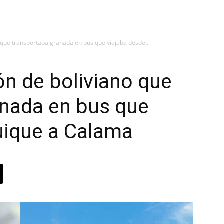
 que transportaba granada en bus que viajaba desde...
n de boliviano que
anada en bus que
quique a Calama