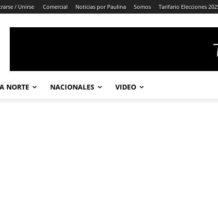
trarse / Unirse
Comercial
Noticias por Paulina
Somos
Tarifario Elecciones 202
A NORTE
NACIONALES
VIDEO