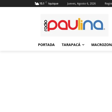
C
Jueves, Agosto 6, 2026
Regis
15.1
Iquique
PORTADA
TARAPACÁ
MACROZON