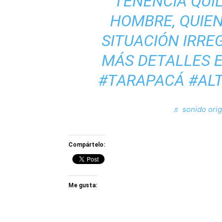
TENENCIA QUI
HOMBRE, QUIE
SITUACIÓN IRRE
MÁS DETALLES E
#TARAPACÁ
#AL
♬ sonido ori
Compártelo:
Me gusta: