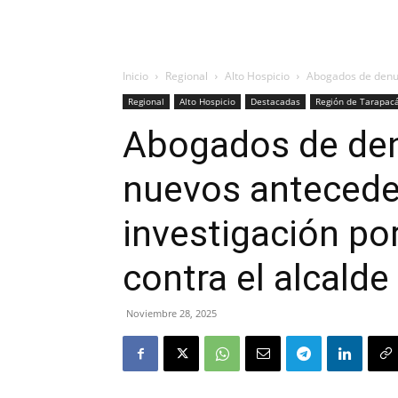
Inicio
Regional
Alto Hospicio
Abogados de denun
Regional
Alto Hospicio
Destacadas
Región de Tarapac
Abogados de den
nuevos antecede
investigación po
contra el alcalde
Noviembre 28, 2025