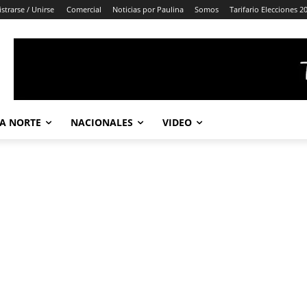
strarse / Unirse
Comercial
Noticias por Paulina
Somos
Tarifario Elecciones 2
A NORTE
NACIONALES
VIDEO