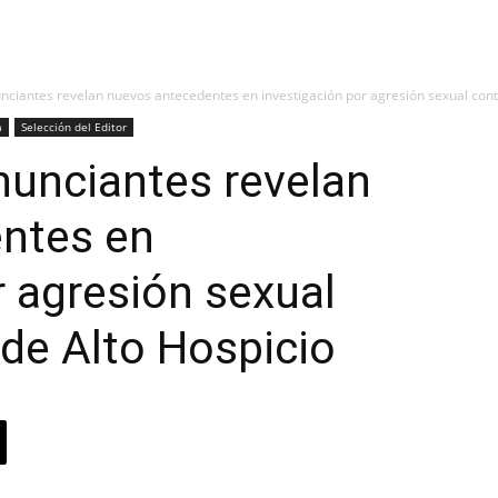
ciantes revelan nuevos antecedentes en investigación por agresión sexual contr
á
Selección del Editor
unciantes revelan
ntes en
r agresión sexual
 de Alto Hospicio