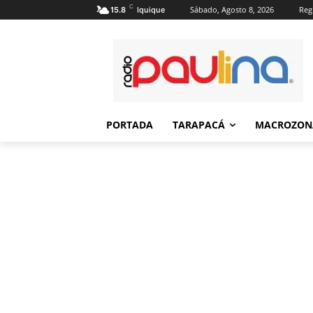
C
Sábado, Agosto 8, 2026
Regi
15.8
Iquique
PORTADA
TARAPACÁ
MACROZON