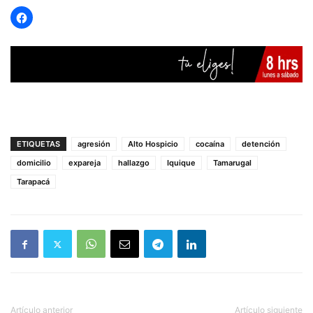
ETIQUETAS
agresión
Alto Hospicio
cocaína
detención
domicilio
expareja
hallazgo
Iquique
Tamarugal
Tarapacá
Artículo anterior
Artículo siguiente