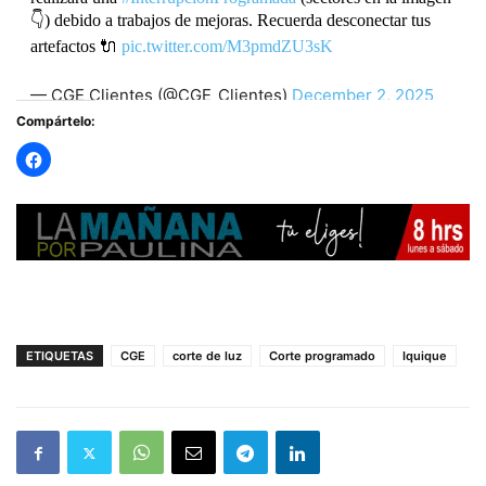
👇) debido a trabajos de mejoras. Recuerda desconectar tus
artefactos 🔌
pic.twitter.com/M3pmdZU3sK
— CGE Clientes (@CGE_Clientes)
December 2, 2025
Compártelo:
ETIQUETAS
CGE
corte de luz
Corte programado
Iquique