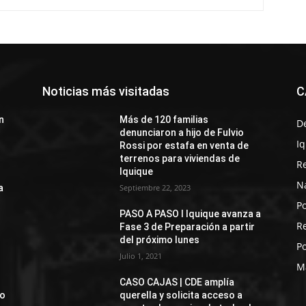
Noticias más visitadas
C
n
Más de 120 familias
D
denunciaron a hijo de Fulvio
I
Rossi por estafa en venta de
terrenos para viviendas de
R
Iquique
N
a
Septiembre 22, 2023
Po
PASO A PASO I Iquique avanza a
R
Fase 3 de Preparación a partir
del próximo lunes
Po
Julio 1, 2021
M
CASO CAJAS | CDE amplía
jo
querella y solicita acceso a