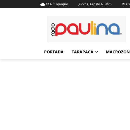
C
Jueves, Agosto 6, 2026
Regis
17.4
Iquique
PORTADA
TARAPACÁ
MACROZON