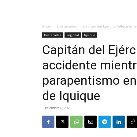
Inicio
Destacadas
Capitán del Ejército fallece en
Destacadas
Regional
Iquique
Capitán del Ejérc
accidente mientr
parapentismo en
de Iquique
Diciembre 6, 2025