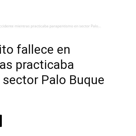
 accidente mientras practicaba parapentismo en sector Palo...
ito fallece en
as practicaba
 sector Palo Buque