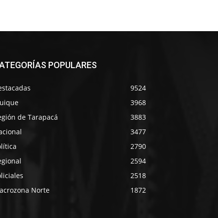
ATEGORÍAS POPULARES
estacadas
9524
quique
3968
egión de Tarapacá
3883
acional
3477
lítica
2790
egional
2594
liciales
2518
acrozona Norte
1872