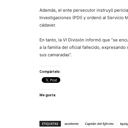
Además, el ente persecutor instruyó pericias
Investigaciones (PDI) y ordenó al Servicio 
cádaver.
En tanto, la VI División informó que “se e
a la familia del oficial fallecido, expresand
sus camaradas”.
Compártelo:
Me gusta:
ETIQUETAS
accidente
Capitán del Ejército
Iqui