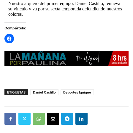
Nuestro arquero del primer equipo, Daniel Castillo, renueva
su vínculo y va por su sexta temporada defendiendo nuestros
colores.
Experiencia, compromiso y amor por la Celeste para seguir
Compártelo:
cuidando…
pic.twitter.com/rX03eWzRg2
— Deportes Iquique (@ClubDIquique)
December 17,
2025
ETIQUETAS
Daniel Castillo
Deportes Iquique