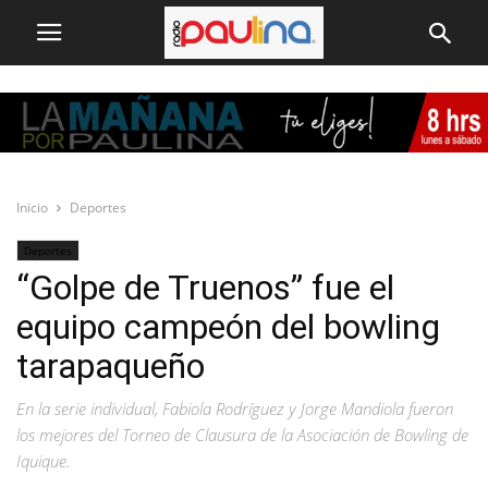
Inicio
Deportes
Deportes
“Golpe de Truenos” fue el
equipo campeón del bowling
tarapaqueño
En la serie individual, Fabiola Rodríguez y Jorge Mandiola fueron
los mejores del Torneo de Clausura de la Asociación de Bowling de
Iquique.