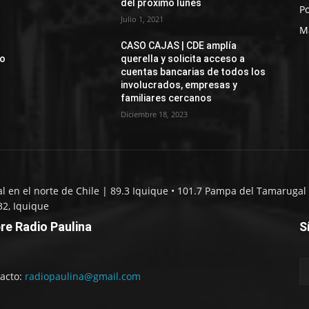
del próximo lunes
Po
Julio 1, 2021
M
CASO CAJAS | CDE amplía
jo
querella y solicita acceso a
cuentas bancarias de todos los
involucrados, empresas y
familiares cercanos
Diciembre 18, 2023
al en el norte de Chile | 89.3 Iquique • 101.7 Pampa del Tamarugal 
32, Iquique
re Radio Paulina
S
acto:
radiopaulina@gmail.com