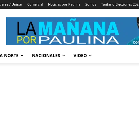
trarse / Unirse
Comercial
Noticias por Paulina
Somos
Tarifario Elecciones 202
A NORTE
NACIONALES
VIDEO