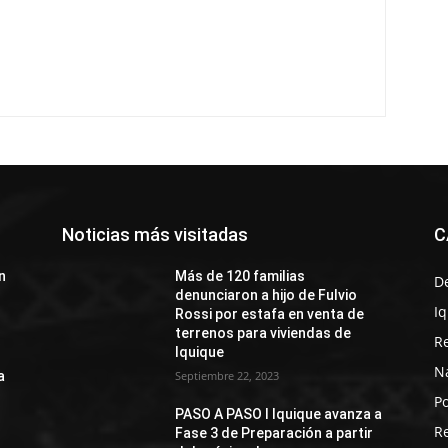
Noticias más visitadas
C
n
Más de 120 familias
D
denunciaron a hijo de Fulvio
I
Rossi por estafa en venta de
terrenos para viviendas de
R
Iquique
N
a
Septiembre 22, 2023
Po
PASO A PASO I Iquique avanza a
R
Fase 3 de Preparación a partir