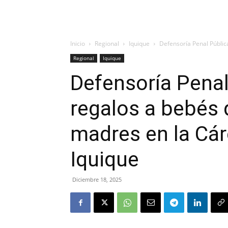
Inicio
Regional
Iquique
Defensoría Penal Públic
Regional
Iquique
Defensoría Penal
regalos a bebés 
madres en la Cár
Iquique
Diciembre 18, 2025