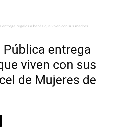
a entrega regalos a bebés que viven con sus madres...
 Pública entrega
que viven con sus
cel de Mujeres de