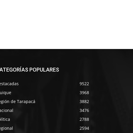
ATEGORÍAS POPULARES
estacadas
9522
quique
3968
egión de Tarapacá
3882
acional
3476
lítica
2788
egional
2594