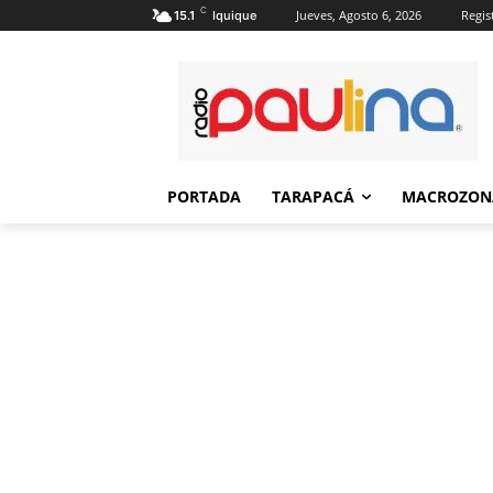
C
Jueves, Agosto 6, 2026
Regis
15.1
Iquique
PORTADA
TARAPACÁ
MACROZON