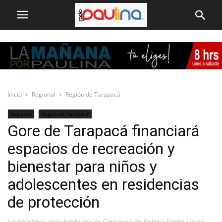
Inicio
Regional
Región de Tarapacá
Regional
Región de Tarapacá
Gore de Tarapacá financiará
espacios de recreación y
bienestar para niños y
adolescentes en residencias
de protección
La iniciativa, impulsada por la Corporación Rotary Santa Laura,