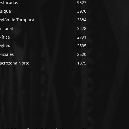
estacadas
9527
quique
3970
egión de Tarapacá
3884
acional
3478
lítica
2791
egional
2595
liciales
2520
acrozona Norte
1875