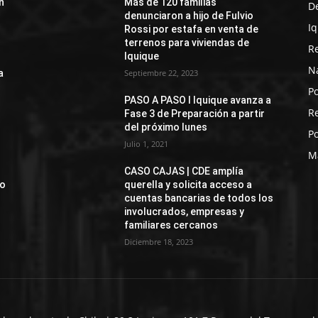
n
Más de 120 familias
D
denunciaron a hijo de Fulvio
I
Rossi por estafa en venta de
terrenos para viviendas de
R
Iquique
N
a
Septiembre 22, 2023
Po
PASO A PASO I Iquique avanza a
R
Fase 3 de Preparación a partir
del próximo lunes
Po
Julio 1, 2021
M
CASO CAJAS | CDE amplía
jo
querella y solicita acceso a
cuentas bancarias de todos los
involucrados, empresas y
familiares cercanos
Diciembre 18, 2023