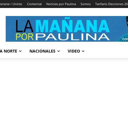
strarse / Unirse
Comercial
Noticias por Paulina
Somos
Tarifario Elecciones 2
A NORTE
NACIONALES
VIDEO