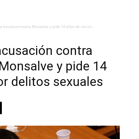
ra exsubsecretario Monsalve y pide 14 años de cárcel...
 acusación contra
Monsalve y pide 14
or delitos sexuales