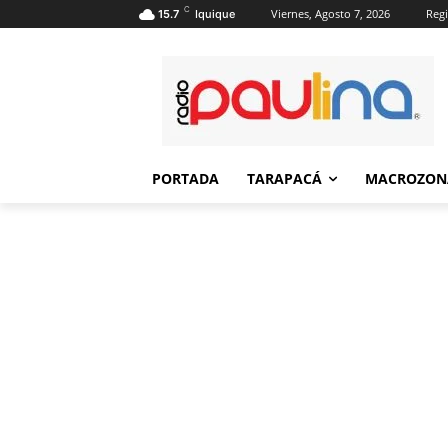
C
Viernes, Agosto 7, 2026
Regi
15.7
Iquique
PORTADA
TARAPACÁ
MACROZON