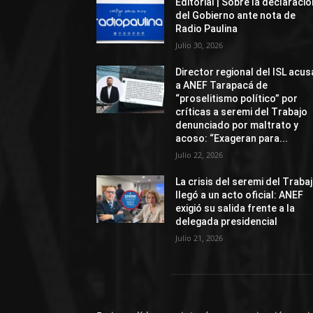
Editorial | Sobre la declaració
del Gobierno ante nota de
Radio Paulina
Julio 30, 2026
Director regional del ISL acus
a ANEF Tarapacá de
“proselitismo político” por
críticas a seremi del Trabajo
denunciado por maltrato y
acoso: “Exageran para...
Julio 22, 2026
La crisis del seremi del Traba
llegó a un acto oficial: ANEF
exigió su salida frente a la
delegada presidencial
Julio 21, 2026