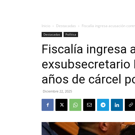
Inicio
Destacadas
Fiscalía ingresa acusación cont
Destacadas
Política
Fiscalía ingresa
exsubsecretario 
años de cárcel p
Diciembre 22, 2025