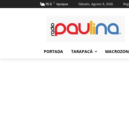
C
Sábado, Agosto 8, 2026
Regi
15.5
Iquique
PORTADA
TARAPACÁ
MACROZON