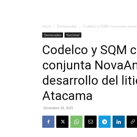
Inicio
Destacadas
Codelco y SQM concretan socieda
Destacadas
Nacional
Codelco y SQM c
conjunta NovaAnd
desarrollo del lit
Atacama
Diciembre 29, 2025