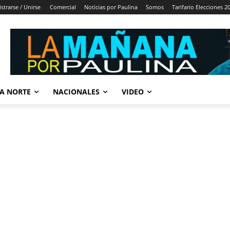
strarse / Unirse
Comercial
Noticias por Paulina
Somos
Tarifario Elecciones 2
A NORTE
NACIONALES
VIDEO