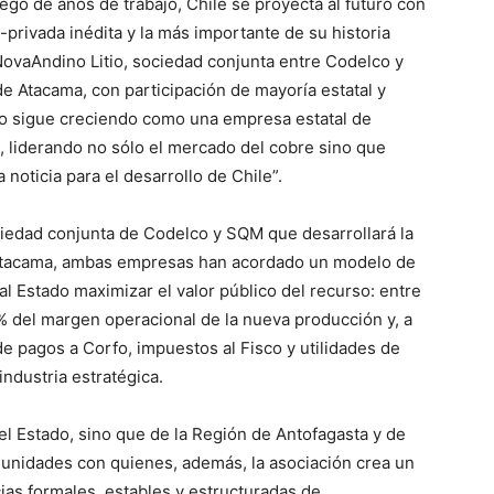
ego de años de trabajo, Chile se proyecta al futuro con
-privada inédita y la más importante de su historia
 NovaAndino Litio, sociedad conjunta entre Codelco y
de Atacama, con participación de mayoría estatal y
co sigue creciendo como una empresa estatal de
a, liderando no sólo el mercado del cobre sino que
 noticia para el desarrollo de Chile”.
iedad conjunta de Codelco y SQM que desarrollará la
 Atacama, ambas empresas han acordado un modelo de
al Estado maximizar el valor público del recurso: entre
% del margen operacional de la nueva producción y, a
de pagos a Corfo, impuestos al Fisco y utilidades de
industria estratégica.
el Estado, sino que de la Región de Antofagasta y de
unidades con quienes, además, la asociación crea un
as formales, estables y estructuradas de