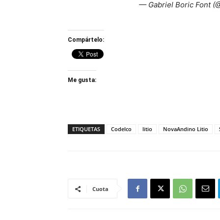
— Gabriel Boric Font (
Compártelo:
Me gusta:
ETIQUETAS
Codelco
litio
NovaAndino Litio
Cuota