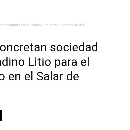
d conjunta NovaAndino Litio para el desarrollo del...
oncretan sociedad
ino Litio para el
io en el Salar de