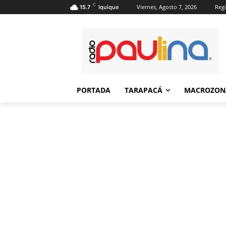
C
Viernes, Agosto 7, 2026
Regi
15.7
Iquique
PORTADA
TARAPACÁ
MACROZON