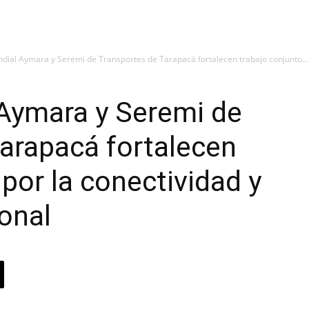
dial Aymara y Seremi de Transportes de Tarapacá fortalecen trabajo conjunto...
 Aymara y Seremi de
arapacá fortalecen
por la conectividad y
ional