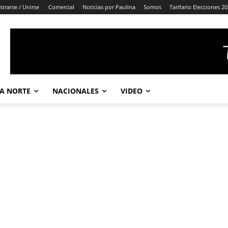
strarse / Unirse
Comercial
Noticias por Paulina
Somos
Tarifario Elecciones 2
A NORTE
NACIONALES
VIDEO