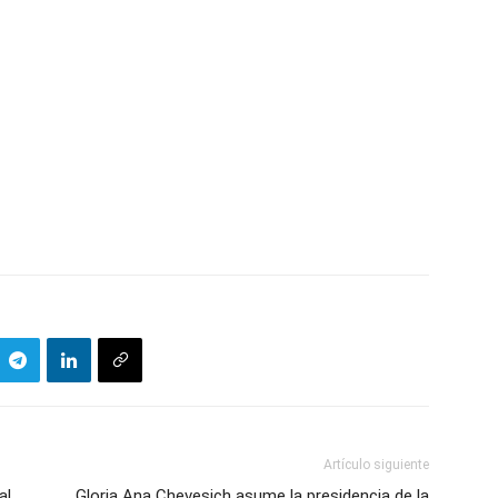
Artículo siguiente
al
Gloria Ana Chevesich asume la presidencia de la