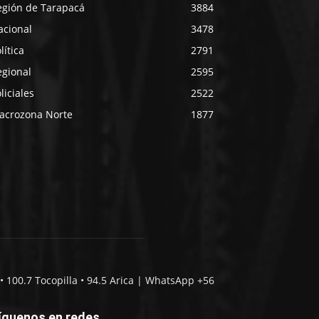
egión de Tarapacá
3884
acional
3478
lítica
2791
egional
2595
liciales
2522
acrozona Norte
1877
• 100.7 Tocopilla • 94.5 Arica | WhatsApp +56
íguenos en redes