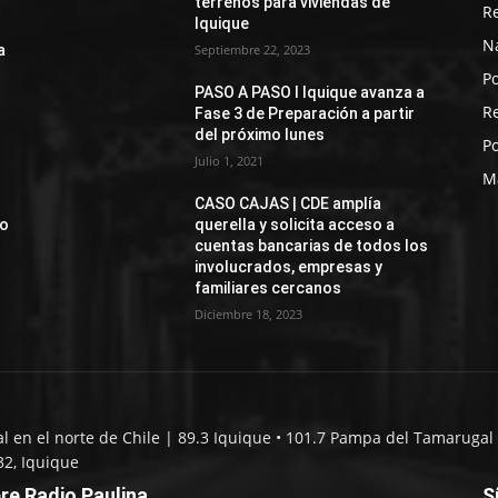
terrenos para viviendas de
R
Iquique
N
a
Septiembre 22, 2023
Po
PASO A PASO I Iquique avanza a
R
Fase 3 de Preparación a partir
del próximo lunes
Po
Julio 1, 2021
M
CASO CAJAS | CDE amplía
jo
querella y solicita acceso a
cuentas bancarias de todos los
involucrados, empresas y
familiares cercanos
Diciembre 18, 2023
al en el norte de Chile | 89.3 Iquique • 101.7 Pampa del Tamarugal 
32, Iquique
re Radio Paulina
S