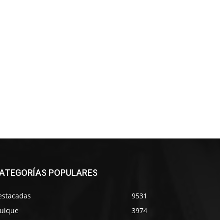
ATEGORÍAS POPULARES
estacadas
9531
quique
3974