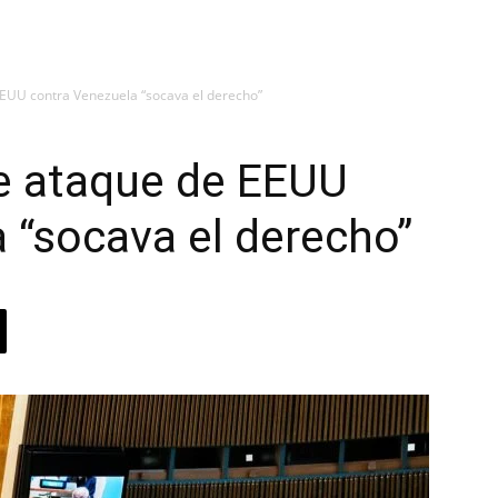
EUU contra Venezuela “socava el derecho”
e ataque de EEUU
 “socava el derecho”