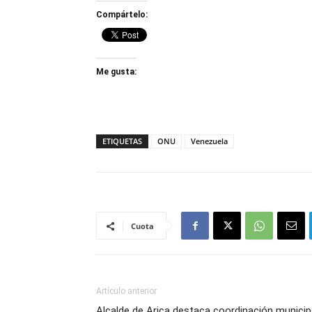
Compártelo:
Me gusta:
ETIQUETAS
ONU
Venezuela
Cuota
Artículo anterior
Alcalde de Arica destaca coordinación municip