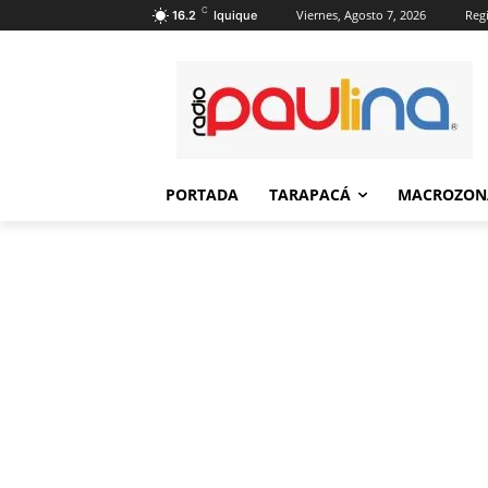
C
Viernes, Agosto 7, 2026
Regi
16.2
Iquique
PORTADA
TARAPACÁ
MACROZON