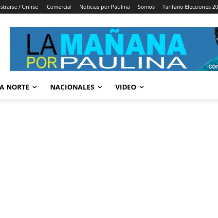
strarse / Unirse
Comercial
Noticias por Paulina
Somos
Tarifario Elecciones 2
A NORTE
NACIONALES
VIDEO