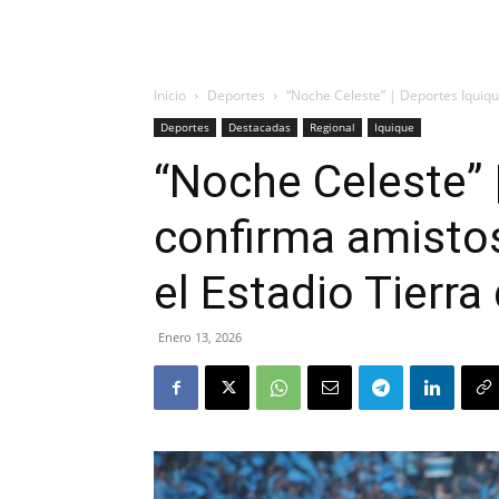
Inicio
Deportes
“Noche Celeste” | Deportes Iquiqu
Deportes
Destacadas
Regional
Iquique
“Noche Celeste” 
confirma amisto
el Estadio Tierr
Enero 13, 2026