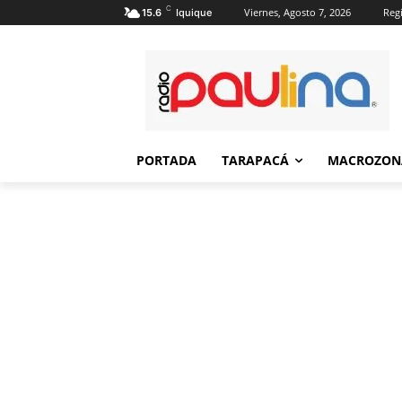
C
Viernes, Agosto 7, 2026
Regi
15.6
Iquique
PORTADA
TARAPACÁ
MACROZON