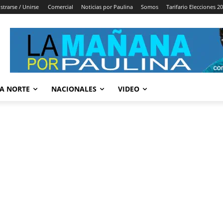
strarse / Unirse
Comercial
Noticias por Paulina
Somos
Tarifario Elecciones 2
A NORTE
NACIONALES
VIDEO