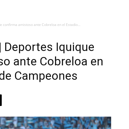
e confirma amistoso ante Cobreloa en el Estadio...
| Deportes Iquique
so ante Cobreloa en
a de Campeones