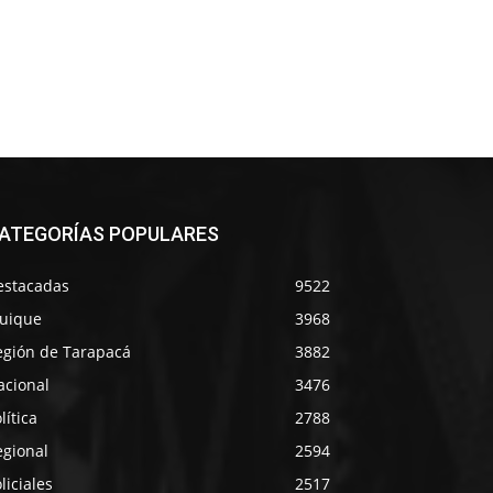
ATEGORÍAS POPULARES
estacadas
9522
quique
3968
egión de Tarapacá
3882
acional
3476
lítica
2788
egional
2594
liciales
2517