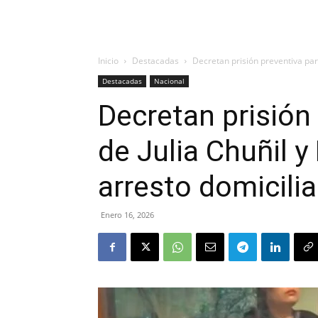
Inicio
Destacadas
Decretan prisión preventiva para 
Destacadas
Nacional
Decretan prisión 
de Julia Chuñil y
arresto domicilia
Enero 16, 2026