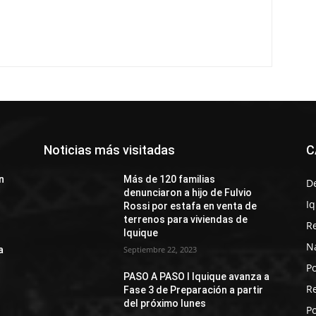
Noticias más visitadas
C
n
Más de 120 familias
D
denunciaron a hijo de Fulvio
I
Rossi por estafa en venta de
terrenos para viviendas de
R
Iquique
N
a
Septiembre 22, 2023
Po
PASO A PASO I Iquique avanza a
R
Fase 3 de Preparación a partir
del próximo lunes
Po